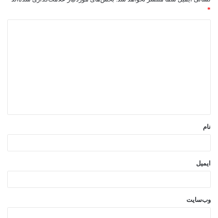
*
د
ی
د
گ
ا
ه
*
نام
ایمیل
وب‌سایت